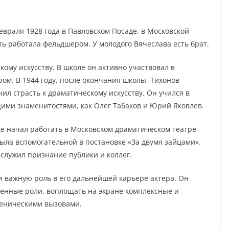
враля 1928 года в Павловском Посаде, в Московской
ать работала фельдшером. У молодого Вячеслава есть брат.
кому искусству. В школе он активно участвовал в
ром. В 1944 году, после окончания школы, Тихонов
чил страсть к драматическому искусству. Он учился в
щими знаменитостями, как Олег Табаков и Юрий Яковлев.
же начал работать в Московском драматическом театре
была вспомогательной в постановке «За двумя зайцами».
аслужил признание публики и коллег.
и важную роль в его дальнейшей карьере актера. Он
венные роли, воплощать на экране комплексные и
ценическими вызовами.