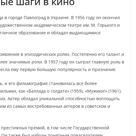
ые шаги в кино
а в городе Павлоград в Украине. В 1956 году он окончил
дожественном академическом театре им. М. Горького и
 отличное образование и обладал выдающимися
явления в эпизодических ролях. Постепенно его талант и
ее значимые роли. В 1957 году он сыграл главную роль в
несла ему первую большую популярность и признание.
ь, и его фильмография становилась все более
льмах, как «Баллада о солдате» (1959), «Мужики!» (1961),
гих. Актер обладал уникальной способностью воплощать
ним из самых востребованных актеров в советском и
 престижных премий, в том числе Государственной
. Он также был избран почетным председателем