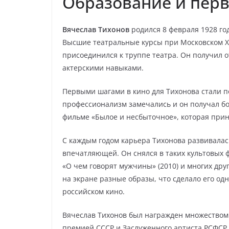
Образование и перв
Вячеслав Тихонов
родился 8 февраля 1928 год
Высшие театральные курсы при Московском Ху
присоединился к труппе театра. Он получил
актерскими навыками.
Первыми шагами в кино для Тихонова стали по
профессионализм замечались и он получал бол
фильме «Былое и несбыточное», которая при
С каждым годом карьера Тихонова развивалас
впечатляющей. Он снялся в таких культовых фи
«О чем говорят мужчины» (2010) и многих дру
на экране разные образы, что сделало его од
российском кино.
Вячеслав Тихонов был награжден множеством
премией СССР и Заслуженного артиста РСФСР