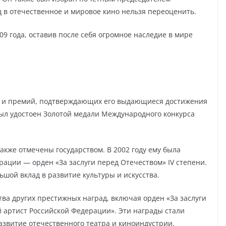
д в отечественное и мировое кино нельзя переоценить.
09 года, оставив после себя огромное наследие в мире
ад и премий, подтверждающих его выдающиеся достижения
н был удостоен Золотой медали Международного конкурса
акже отмечены государством. В 2002 году ему была
ации — орден «За заслуги перед Отечеством» IV степени.
ьшой вклад в развитие культуры и искусства.
ва других престижных наград, включая орден «За заслуги
 артист Российской Федерации». Эти награды стали
азвитие отечественного театра и киноиндустрии.