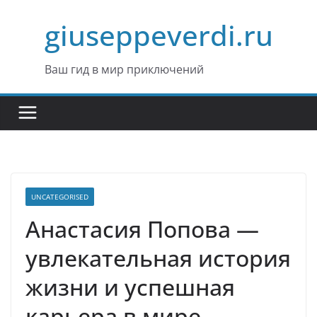
Перейти
giuseppeverdi.ru
к
содержимому
Ваш гид в мир приключений
UNCATEGORISED
Анастасия Попова —
увлекательная история
жизни и успешная
карьера в мире