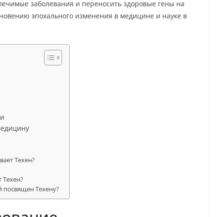
злечимые заболевания и переносить здоровые гены на
новению эпохального изменения в медицине и науке в
хи
медицину
вает Техен?
 Техен?
й посвящен Техену?
зование