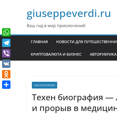
Перейти
giuseppeverdi.ru
к
содержимому
Ваш гид в мир приключений
W
ГЛАВНАЯ
НОВОСТИ ДЛЯ ПУТЕШЕСТВЕНН
h
T
КРИПТОВАЛЮТА И БИЗНЕС
АВТОРУБРИКА
a
e
V
t
l
i
V
s
e
b
K
A
O
g
UNCATEGORISED
e
p
d
r
О
Техен биография —
r
p
n
a
т
и прорыв в медици
o
m
п
k