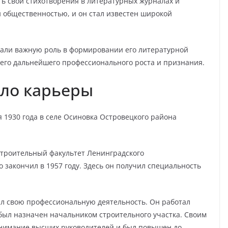
ть свои стихотворения в литературных журналах и
й общественностью, и он стал известен широкой
али важную роль в формировании его литературной
 его дальнейшего профессионального роста и признания.
ало карьеры
 1930 года в селе Осиновка Островецкого района
Строительный факультет Ленинградского
 закончил в 1957 году. Здесь он получил специальность
ал свою профессиональную деятельность. Он работал
 был назначен начальником строительного участка. Своим
внимание высших руководителей и был повышен до