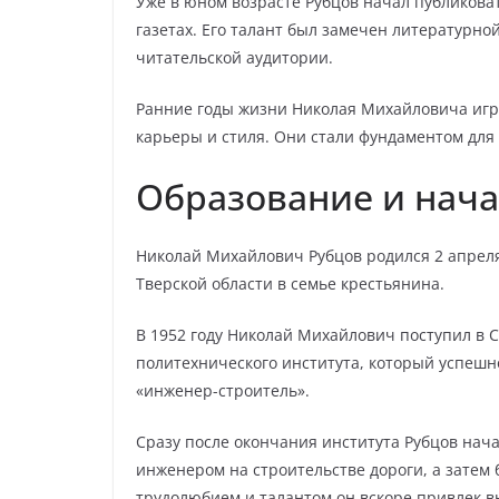
Уже в юном возрасте Рубцов начал публикова
газетах. Его талант был замечен литературно
читательской аудитории.
Ранние годы жизни Николая Михайловича игр
карьеры и стиля. Они стали фундаментом для
Образование и нач
Николай Михайлович Рубцов родился 2 апреля
Тверской области в семье крестьянина.
В 1952 году Николай Михайлович поступил в 
политехнического института, который успешно
«инженер-строитель».
Сразу после окончания института Рубцов нач
инженером на строительстве дороги, а затем
трудолюбием и талантом он вскоре привлек 