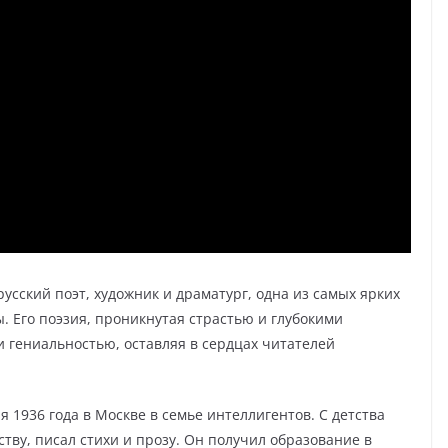
ский поэт, художник и драматург, одна из самых ярких
. Его поэзия, проникнутая страстью и глубокими
 гениальностью, оставляя в сердцах читателей
 1936 года в Москве в семье интеллигентов. С детства
тву, писал стихи и прозу. Он получил образование в