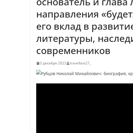
основатель и глава
р
l
а
направления «будет
a
в
его вклад в развити
s
и
литературы, наслед
s
т
n
современников
ь
i
3 декабря 2023
travelbox27_
k
i