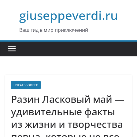
Перейти
giuseppeverdi.ru
к
содержимому
Ваш гид в мир приключений
UNCATEGORISED
Разин Ласковый май —
удивительные факты
из жизни и творчества
певца, которые не все