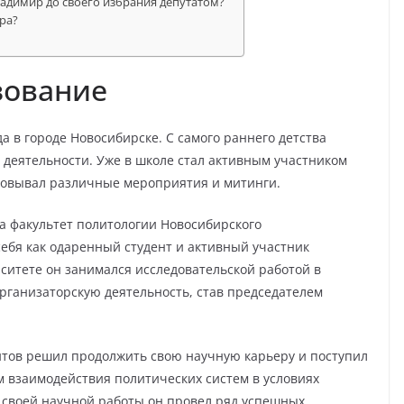
адимир до своего избрания депутатом?
ра?
зование
а в городе Новосибирске. С самого раннего детства
 деятельности. Уже в школе стал активным участником
зовывал различные мероприятия и митинги.
а факультет политологии Новосибирского
себя как одаренный студент и активный участник
ситете он занимался исследовательской работой в
организаторскую деятельность, став председателем
тов решил продолжить свою научную карьеру и поступил
м взаимодействия политических систем в условиях
 своей научной работы он провел ряд успешных