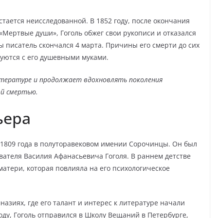
стается неисследованной. В 1852 году, после окончания
Мертвые души», Гоголь обжег свои рукописи и отказался
ы писатель скончался 4 марта. Причины его смерти до сих
уются с его душевными муками.
литературе и продолжает вдохновлять поколения
ой смертью.
ьера
 1809 года в полуторавековом имении Сорочинцы. Он был
вателя Василия Афанасьевича Гоголя. В раннем детстве
матери, которая повлияла на его психологическое
назиях, где его талант и интерес к литературе начали
оду, Гоголь отправился в Школу Вещаний в Петербурге,