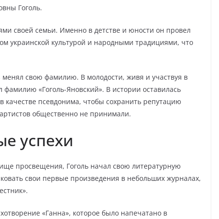
овны Гоголь.
ями своей семьи. Именно в детстве и юности он провел
ом украинской культурой и народными традициями, что
з менял свою фамилию. В молодости, живя и участвуя в
л фамилию «Гоголь-Яновский». В истории оставилась
 в качестве псевдонима, чтобы сохранить репутацию
я артистов общественно не принимали.
ые успехи
лище просвещения, Гоголь начал свою литературную
бликовать свои первые произведения в небольших журналах,
естник».
ихотворение «Ганна», которое было напечатано в