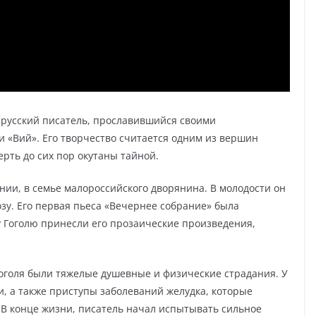
усский писатель, прославившийся своими
 «Вий». Его творчество считается одним из вершин
мерть до сих пор окутаны тайной.
рнии, в семье малороссийского дворянина. В молодости он
озу. Его первая пьеса «Вечернее собрание» была
у Гоголю принесли его прозаические произведения,
Гоголя были тяжелые душевные и физические страдания. У
, а также приступы заболеваний желудка, которые
 В конце жизни, писатель начал испытывать сильное