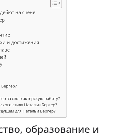
 дебют на сцене
ер
итие
ехи и достижения
лаве
лей
у
 Бергер?
?
гер за свою актерскую работу?
ского стиля Натальи Бергер?
удущем для Натальи Бергер?
ство, образование и