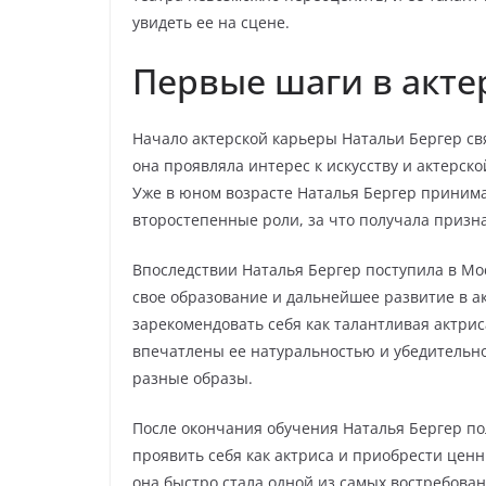
увидеть ее на сцене.
Первые шаги в акте
Начало актерской карьеры Натальи Бергер связ
она проявляла интерес к искусству и актерск
Уже в юном возрасте Наталья Бергер принима
второстепенные роли, за что получала призна
Впоследствии Наталья Бергер поступила в Мо
свое образование и дальнейшее развитие в а
зарекомендовать себя как талантливая актри
впечатлены ее натуральностью и убедительно
разные образы.
После окончания обучения Наталья Бергер пол
проявить себя как актриса и приобрести цен
она быстро стала одной из самых востребован