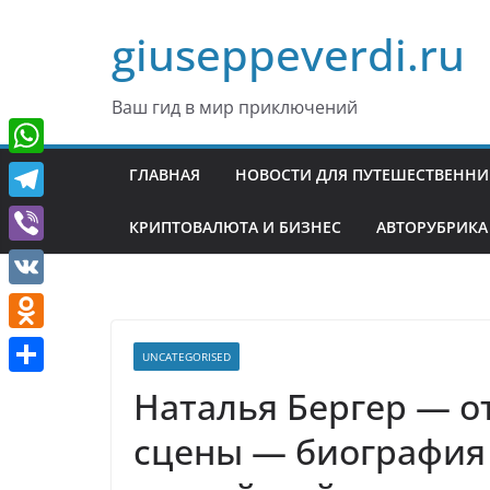
Перейти
giuseppeverdi.ru
к
содержимому
Ваш гид в мир приключений
W
ГЛАВНАЯ
НОВОСТИ ДЛЯ ПУТЕШЕСТВЕНН
h
T
КРИПТОВАЛЮТА И БИЗНЕС
АВТОРУБРИКА
a
e
V
t
l
i
V
s
e
b
K
A
O
g
UNCATEGORISED
e
p
d
r
О
Наталья Бергер — о
r
p
n
a
т
сцены — биография
o
m
п
k