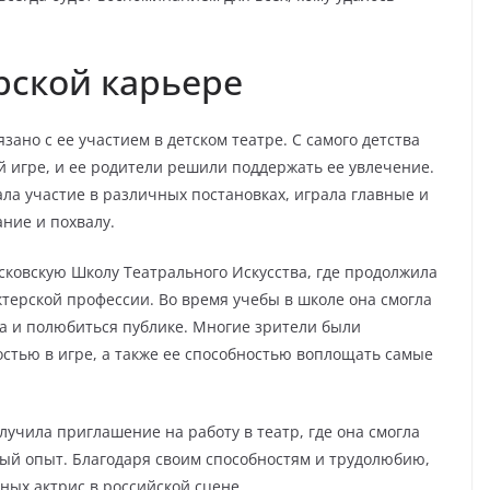
рской карьере
ано с ее участием в детском театре. С самого детства
ой игре, и ее родители решили поддержать ее увлечение.
ла участие в различных постановках, играла главные и
ние и похвалу.
сковскую Школу Театрального Искусства, где продолжила
ктерской профессии. Во время учебы в школе она смогла
са и полюбиться публике. Многие зрители были
стью в игре, а также ее способностью воплощать самые
учила приглашение на работу в театр, где она смогла
ный опыт. Благодаря своим способностям и трудолюбию,
ных актрис в российской сцене.