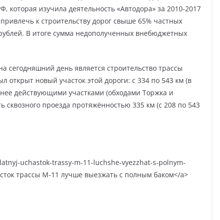
РФ, которая изучила деятельность «Автодора» за 2010-2017
 привлечь к строительству дорог свыше 65% частных
. рублей. В итоге сумма недополученных внебюджетных
а сегодняшний день является строительство трассы
л открыт новый участок этой дороги: с 334 по 543 км (в
ранее действующими участками (обходами Торжка и
 сквозного проезда протяжённостью 335 км (с 208 по 543
latnyj-uchastok-trassy-m-11-luchshe-vyezzhat-s-polnym-
асток трассы М-11 лучше выезжать с полным баком</a>