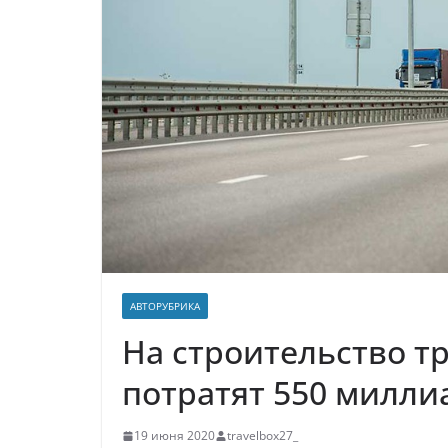
р
l
а
a
в
s
и
s
т
n
ь
i
k
i
АВТОРУБРИКА
На строительство т
потратят 550 милли
19 июня 2020
travelbox27_