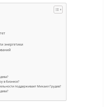
тет
ти энергетики
ований
удева?
у в бизнесе?
тельности поддерживает Михаил Грудев?
удева?