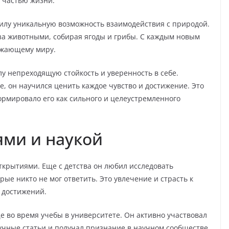
й частью жизни.
илу уникальную возможность взаимодействия с природой.
 за животными, собирая ягоды и грибы. С каждым новым
ружающему миру.
лу непреходящую стойкость и уверенность в себе.
е, он научился ценить каждое чувство и достижение. Это
ормировало его как сильного и целеустремленного
ями и наукой
ткрытиями. Еще с детства он любил исследовать
ые никто не мог ответить. Это увлечение и страсть к
 достижений.
 во время учебы в университете. Он активно участвовал
учные статьи и получал признание в научном сообществе.