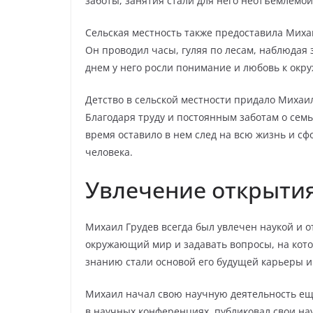
заботы, занятия стали для него неотъемлемо
Сельская местность также предоставила Миха
Он проводил часы, гуляя по лесам, наблюдая
днем у него росли понимание и любовь к ок
Детство в сельской местности придало Михаи
Благодаря труду и постоянным заботам о семь
время оставило в нем след на всю жизнь и сф
человека.
Увлечение открыти
Михаил Грудев всегда был увлечен наукой и о
окружающий мир и задавать вопросы, на котор
знанию стали основой его будущей карьеры и
Михаил начал свою научную деятельность еще
в научных конференциях, публиковал свои на