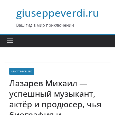
Перейти
giuseppeverdi.ru
к
содержимому
Ваш гид в мир приключений
UNCATEGORISED
Лазарев Михаил —
успешный музыкант,
актёр и продюсер, чья
биография и