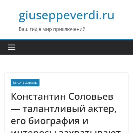
Перейти
giuseppeverdi.ru
к
содержимому
Ваш гид в мир приключений
UNCATEGORISED
Константин Соловьев
— талантливый актер,
его биография и
интересы захватывают