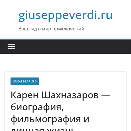
Перейти
giuseppeverdi.ru
к
содержимому
Ваш гид в мир приключений
UNCATEGORISED
Карен Шахназаров —
биография,
фильмография и
личная жизнь