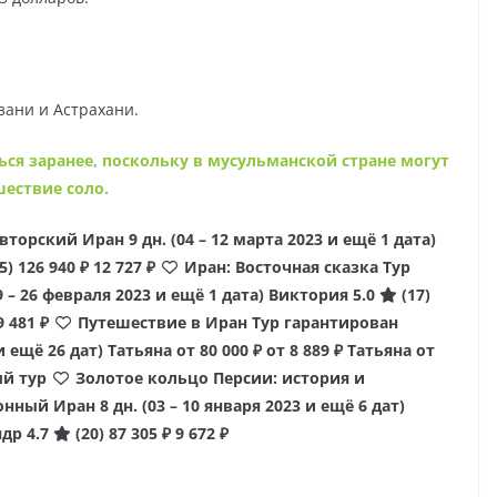
азани и Астрахани.
я заранее, поскольку в мусульманской стране могут
шествие соло.
Авторский Иран
9 дн.
(04 – 12 марта 2023 и ещё 1 дата)
5)
126 940 ₽
12 727 ₽
Иран: Восточная сказка Тур
9 – 26 февраля 2023 и ещё 1 дата)
Виктория 5.0
(17)
9 481 ₽
Путешествие в Иран Тур гарантирован
 и ещё 26 дат)
Татьяна
от 80 000 ₽
от 8 889 ₽
Татьяна
от
ый тур
Золотое кольцо Персии: история и
ионный Иран
8 дн.
(03 – 10 января 2023 и ещё 6 дат)
др 4.7
(20)
87 305 ₽
9 672 ₽