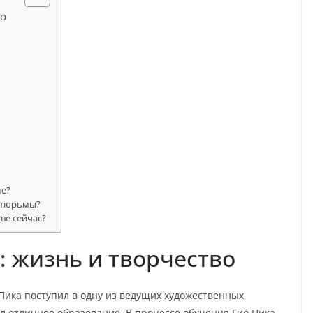
во
ме?
з тюрьмы?
ве сейчас?
: жизнь и творчество
Пика поступил в одну из ведущих художественных
л отличное образование. В процессе обучения Гио Пика