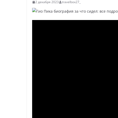
р
2 декабря 2023
travelbox27_
l
а
a
в
s
и
s
т
n
ь
i
k
i