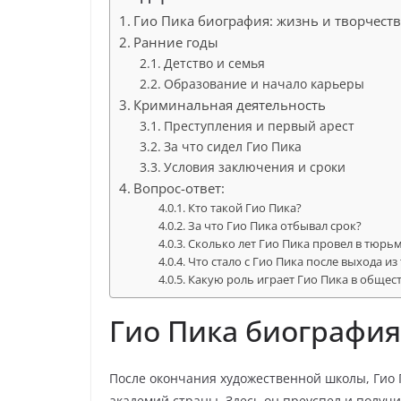
Гио Пика биография: жизнь и творчест
Ранние годы
Детство и семья
Образование и начало карьеры
Криминальная деятельность
Преступления и первый арест
За что сидел Гио Пика
Условия заключения и сроки
Вопрос-ответ:
Кто такой Гио Пика?
За что Гио Пика отбывал срок?
Сколько лет Гио Пика провел в тюрь
Что стало с Гио Пика после выхода и
Какую роль играет Гио Пика в общест
Гио Пика биография
После окончания художественной школы, Гио 
академий страны. Здесь он преуспел и получи