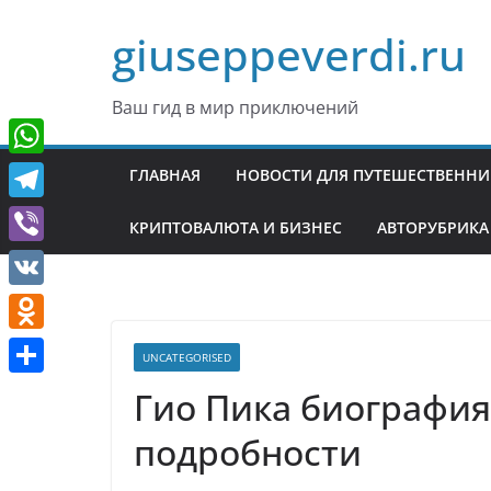
Перейти
giuseppeverdi.ru
к
содержимому
Ваш гид в мир приключений
W
ГЛАВНАЯ
НОВОСТИ ДЛЯ ПУТЕШЕСТВЕНН
h
T
КРИПТОВАЛЮТА И БИЗНЕС
АВТОРУБРИКА
a
e
V
t
l
i
V
s
e
b
K
A
O
g
UNCATEGORISED
e
p
d
r
О
Гио Пика биография 
r
p
n
a
т
подробности
o
m
п
k