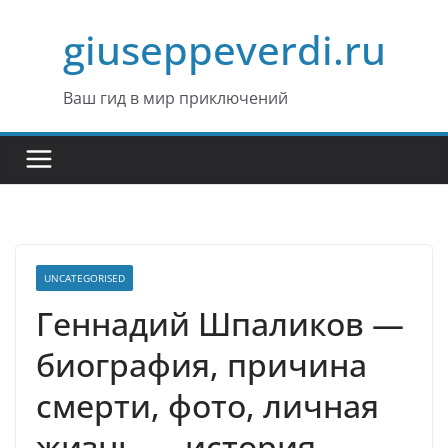
Перейти
giuseppeverdi.ru
к
содержимому
Ваш гид в мир приключений
UNCATEGORISED
Геннадий Шпаликов —
биография, причина
смерти, фото, личная
жизнь — история