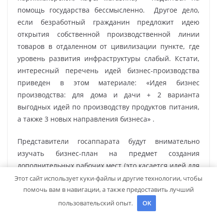
помощь государства бессмысленно. Другое дело,
если безработный гражданин предложит идею
открытия собственной производственной линии
товаров в отдаленном от цивилизации пункте, где
уровень развития инфраструктуры слабый. Кстати,
интересный перечень идей бизнес-производства
приведен в этом материале: «Идея бизнес
производства: для дома и дачи + 2 варианта
выгодных идей по производству продуктов питания,
а также 3 новых направления бизнеса» .
Представители госаппарата будут внимательно
изучать бизнес-план на предмет создания
дополнительных рабочих мест (это касается идей для
населенных пунктов, где люди страдают от нехватки
Этот сайт использует куки-файлы и другие технологии, чтобы
помочь вам в навигации, а также предоставить лучший
рабочих мест). Во внимание будет браться целевая
аудитория. Если предприниматель сможет доказать,
пользовательский опыт.
OK
что целевая аудитория достаточно широкая – есть