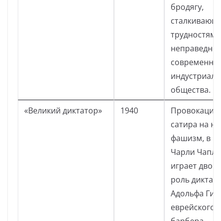
бродягу,
сталкивающе
трудностями
неправедно
современно
индустриаль
общества.
«Великий диктатор»
1940
Провокацио
сатира на н
фашизм, в к
Чарли Чапл
играет двой
роль диктат
Адольфа Гит
еврейского