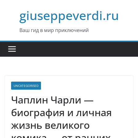
Перейти
giuseppeverdi.ru
к
содержимому
Ваш гид в мир приключений
UNCATEGORISED
Чаплин Чарли —
биография и личная
жизнь великого
комика — от ранних