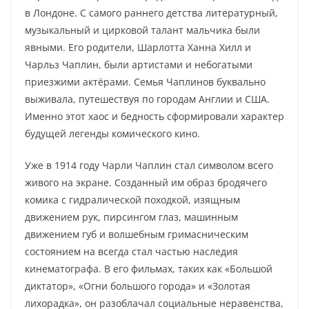
в Лондоне. С самого раннего детства литературный,
музыкальный и цирковой талант мальчика были
явными. Его родители, Шарлотта Ханна Хилл и
Чарльз Чаплин, были артистами и небогатыми
приезжими актёрами. Семья Чаплинов буквально
выживала, путешествуя по городам Англии и США.
Именно этот хаос и бедность сформировали характер
будущей легенды комического кино.
Уже в 1914 году Чарли Чаплин стал символом всего
живого на экране. Созданный им образ бродячего
комика с гидралической походкой, изящным
движением рук, пирсингом глаз, машинным
движением губ и волшебным гримасническим
состоянием на всегда стал частью наследия
кинематографа. В его фильмах, таких как «Большой
диктатор», «Огни большого города» и «Золотая
лихорадка», он разоблачал социальные неравенства,