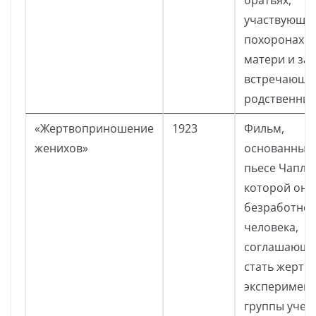
братьях,
участвующих
похоронах с
матери и за
встречающих
родственник
«Жертвоприношение
1923
Фильм,
женихов»
основанный
пьесе Чаплин
которой он 
безработног
человека,
соглашающе
стать жертв
эксперимент
группы учен