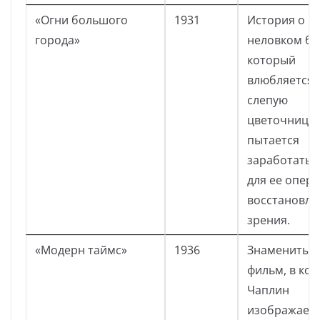
«Огни большого
1931
История о
города»
неловком бр
который
влюбляется 
слепую
цветочницу 
пытается
заработать 
для ее опер
восстановле
зрения.
«Модерн таймс»
1936
Знаменитый
фильм, в ко
Чаплин
изображает