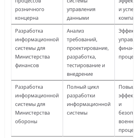
процессов
системы
эффект
розничного
управления
и успех
концерна
данными
компан
Разработка
Анализ
Эффект
информационной
требований,
управл
системы для
проектирование,
финанс
Министерства
разработка,
процес
финансов
тестирование и
внедрение
Разработка
Полный цикл
Повыш
информационной
разработки
эффект
системы для
информационной
и
Министерства
системы
безопа
обороны
военны
процес